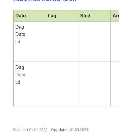
Dato
Lag
Sted
Arrange
Dag
Dato
tid
Dag
Dato
tid
Publisert
01.01.2022
Oppdatert
01.03.2023