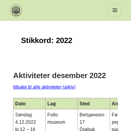
MENY
OG
WIDGET
Stikkord:
2022
Aktiviteter desember 2022
tilbake til alle aktiviteter (arkiv)
Dato
Lag
Sted
Arrange
Søndag
Follo
Belsjøveien
Førjulsd
4.12.2022
museum
17
pepperkak
kl.12 – 16
Drøbak
papir, la