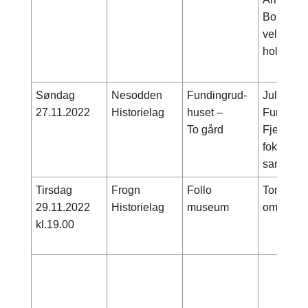
Bomansv
velforma
holder fo
Søndag
Nesodden
Fundingrud-
Juleåpen
27.11.2022
Historielag
huset –
Fundingr
To gård
Fjellstr
fokus med
sanger.
Tirsdag
Frogn
Follo
Tom Bren
29.11.2022
Historielag
museum
om julehe
kl.19.00