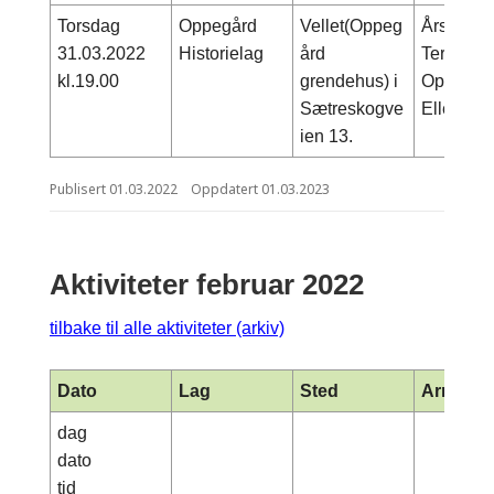
Torsdag
Oppegård
Vellet(Oppeg
Årsmøte 
31.03.2022
Historielag
ård
Terje Ilje
kl.19.00
grendehus) i
Oppegår
Sætreskogve
Ellers va
ien 13.
Publisert
01.03.2022
Oppdatert
01.03.2023
Aktiviteter februar 2022
tilbake til alle aktiviteter (arkiv)
Dato
Lag
Sted
Arrange
dag
dato
tid