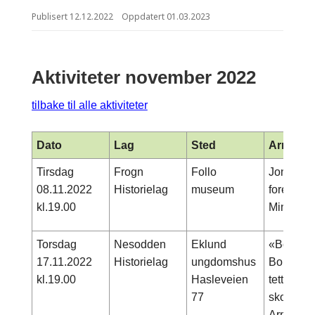
Publisert
12.12.2022
Oppdatert
01.03.2023
Aktiviteter november 2022
tilbake til alle aktiviteter
Dato
Lag
Sted
Arrange
Tirsdag
Frogn
Follo
Jon Magn
08.11.2022
Historielag
museum
foredrage
kl.19.00
Minnes
Torsdag
Nesodden
Eklund
«Bomansv
17.11.2022
Historielag
ungdomshus
Bomansvi
kl.19.00
Hasleveien
tettbebyg
77
skole og 
Arne Isac