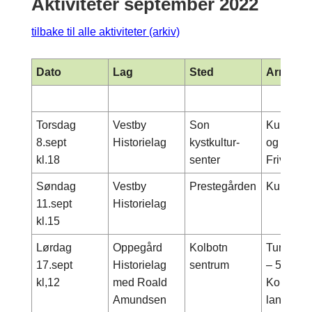
Aktiviteter september 2022
tilbake til alle aktiviteter (arkiv)
Dato
Lag
Sted
Arrange
Torsdag
Vestby
Son
Kulturmi
8.sept
Historielag
kystkultur-
og spell
kl.18
senter
Frivillig
Søndag
Vestby
Prestegården
Kulturmi
11.sept
Historielag
kl.15
Lørdag
Oppegård
Kolbotn
Turmarsj 
17.sept
Historielag
sentrum
– 5 kms 
kl,12
med Roald
Kolbotnv
Amundsen
langs So