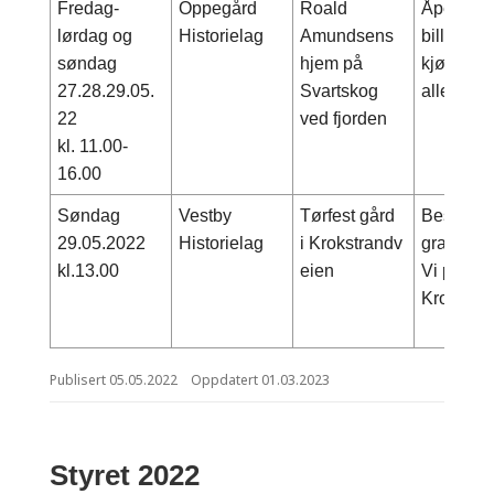
Fredag-
Oppegård
Roald
Åpent for
lørdag og
Historielag
Amundsens
billetter 
søndag
hjem på
kjøpes på
27.28.29.05.
Svartskog
alle tre 
22
ved fjorden
kl. 11.00-
16.00
Søndag
Vestby
Tørfest gård
Besøke j
29.05.2022
Historielag
i Krokstrandv
gravfelt 
kl.13.00
eien
Vi parker
Krokstra
Publisert
05.05.2022
Oppdatert
01.03.2023
Styret 2022