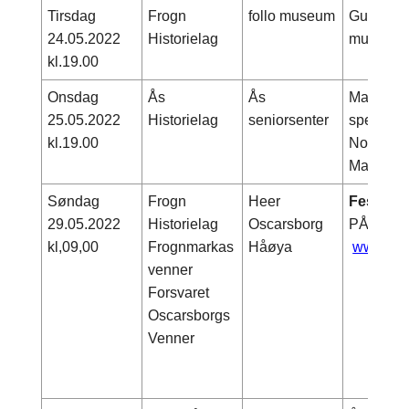
Tirsdag
Frogn
follo museum
Guidet o
24.05.2022
Historielag
museet.
kl.19.00
Onsdag
Ås
Ås
Maria Kar
25.05.2022
Historielag
seniorsenter
spennend
kl.19.00
Nordbym
Mamen
Søndag
Frogn
Heer
Festnin
29.05.2022
Historielag
Oscarsborg
PÅMELD
kl,09,00
Frognmarkas
Håøya
www.fes
venner
Forsvaret
Oscarsborgs
Venner