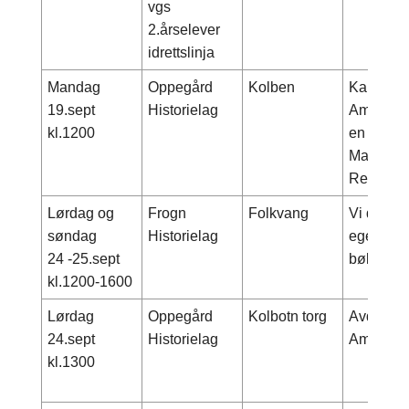
vgs
2.årselever
idrettslinja
Mandag
Oppegård
Kolben
Kabaret: 
19.sept
Historielag
Amundsen
kl.1200
en humori
Manus: T
Regi: Pe
Lørdag og
Frogn
Folkvang
Vi delta
søndag
Historielag
egen stan
24 -25.sept
bøker
kl.1200-1600
Lørdag
Oppegård
Kolbotn torg
Avduking
24.sept
Historielag
Amundse
kl.1300