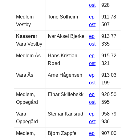
ost
928
Medlem
Tone Solheim
ep
911 78
Vestby
ost
507
Kasserer
Ivar Aksel Bjerke
ep
913 77
Vara Vestby
ost
335
Medlem Ås
Hans Kristian
ep
915 72
Røed
ost
321
Vara Ås
Arne Hågensen
ep
913 03
ost
199
Medlem,
Einar Skillebekk
ep
920 50
Oppegård
ost
595
Vara
Steinar Karlsrud
ep
958 79
Oppegård
ost
936
Medlem,
Bjørn Zappfe
ep
907 00