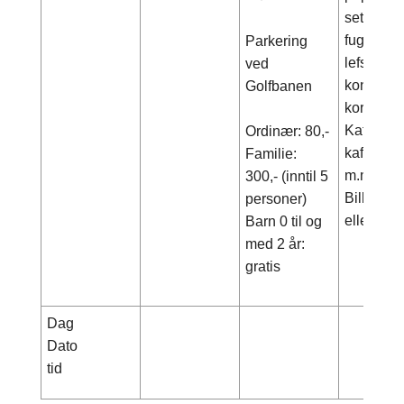
sette sa
fuglekas
Parkering
lefse og
ved
konserter,
Golfbanen
kor.
Kafé med 
Ordinær: 80,-
kaffe, bru
Familie:
m.m. og j
300,- (inntil 5
Billetter
personer)
eller på n
Barn 0 til og
med 2 år:
gratis
Dag
Dato
tid