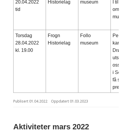
20.04.2022
Historielag
museum
I tillegg t
tid
omvisnin
museet.
Torsdag
Frogn
Follo
Per Will
28.04.2022
Historielag
museum
kart og b
kl. 19.00
Drøbak p
utstrekni
oss med p
i Seierst
få se «tu
prestegå
Publisert
01.04.2022
Oppdatert
01.03.2023
Aktiviteter mars 2022