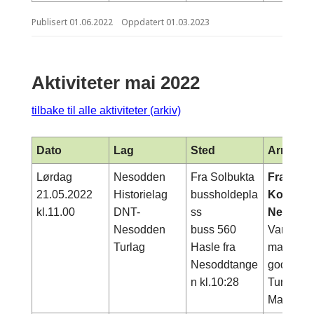
Publisert
01.06.2022
Oppdatert
01.03.2023
Aktiviteter mai 2022
tilbake til alle aktiviteter (arkiv)
Dato
Lag
Sted
Arrange
Lørdag
Nesodden
Fra Solbukta
Fra kyst 
21.05.2022
Historielag
bussholdepla
Korsveier
kl.11.00
DNT-
ss
Nesodd
Nesodden
buss 560
Varighet 
Turlag
Hasle fra
mat, drik
Nesoddtange
gode sko
n kl.10:28
Turleder
Marianne