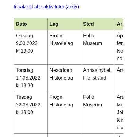
tilbake til alle aktiviteter (arkiv)
Dato
Lag
Sted
Arrange
Onsdag
Frogn
Follo
Åpent m
9.03.2022
Historielag
Museum
førsteko
kl.19.00
Nordby o
norrøne 
Torsdag
Nesodden
Annas hybel,
Årsmøte
17.03.2022
Historielag
Fjellstrand
kl.18.30
Tirsdag
Frogn
Follo
Årsmøte
22.03.2022
Historielag
Museum
Museumsdi
kl.19.00
Johnsen 
tema: Hva
utvikling