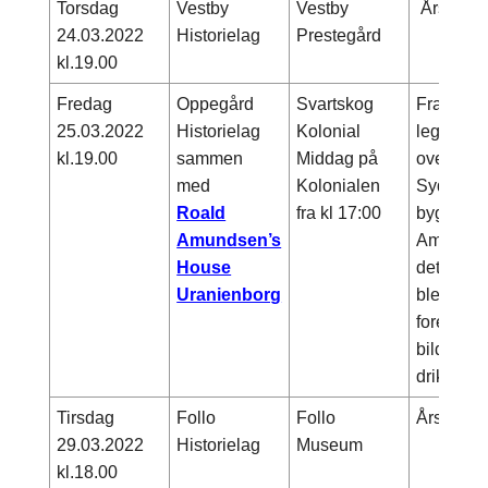
Torsdag
Vestby
Vestby
Årsmøte
24.03.2022
Historielag
Prestegård
kl.19.00
Fredag
Oppegård
Svartskog
Framhei
25.03.2022
Historielag
Kolonial
legendar
kl.19.00
sammen
Middag på
overvintr
med
Kolonialen
Sydpolse
Roald
fra kl 17:00
bygget i
Amundsen’s
Amundsen
House
det er 11
Uranienborg
ble forlat
foredrag 
bilder, fi
drikke!
Tirsdag
Follo
Follo
Årsmøte
29.03.2022
Historielag
Museum
kl.18.00