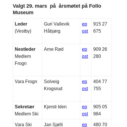
Valgt 29. mars på årsmøtet på Follo
Museum
Leder
Guri Vallevik
ep
915 27
(Vestby)
Håbjørg
ost
675
Nestleder
Arne Rød
ep
909 26
Medlem
ost
280
Frogn
Vara Frogn
Solveig
ep
404 77
Krogsrud
ost
755
Sekretær
Kjersti Iden
ep
905 05
Medlem Ski
ost
984
Vara Ski
Jan Sjølli
ep
480 70