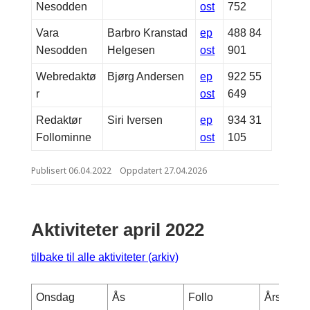
Nesodden
ost
752
Vara
Barbro Kranstad
ep
488 84
Nesodden
Helgesen
ost
901
Webredaktø
Bjørg Andersen
ep
922 55
r
ost
649
Redaktør
Siri Iversen
ep
934 31
Follominne
ost
105
Publisert
06.04.2022
Oppdatert
27.04.2026
Aktiviteter april 2022
tilbake til alle aktiviteter (arkiv)
Onsdag
Ås
Follo
Årsmøte 