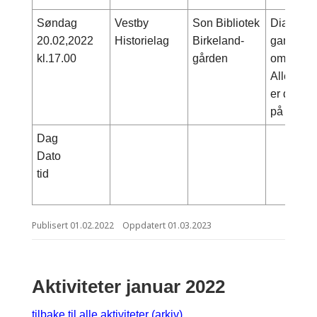
Søndag
Vestby
Son Bibliotek
Dialogmø
20.02,2022
Historielag
Birkeland-
gamle bil
kl.17.00
gården
omegn vi
Alle dere
er det mu
på hvorda
Dag
Dato
tid
Publisert
01.02.2022
Oppdatert
01.03.2023
Aktiviteter januar 2022
tilbake til alle aktiviteter (arkiv)