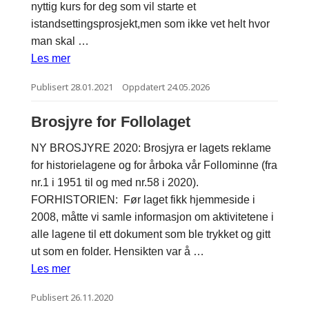
nyttig kurs for deg som vil starte et
istandsettingsprosjekt,men som ikke vet helt hvor
man skal …
Les mer
Publisert
28.01.2021
Oppdatert
24.05.2026
Brosjyre for Follolaget
NY BROSJYRE 2020: Brosjyra er lagets reklame
for historielagene og for årboka vår Follominne (fra
nr.1 i 1951 til og med nr.58 i 2020).
FORHISTORIEN: Før laget fikk hjemmeside i
2008, måtte vi samle informasjon om aktivitetene i
alle lagene til ett dokument som ble trykket og gitt
ut som en folder. Hensikten var å …
Les mer
Publisert
26.11.2020