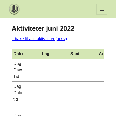
MENY
OG
Aktiviteter juni 2022
WIDGET
tilbake til alle aktiviteter (arkiv)
Dato
Lag
Sted
Arrange
Dag
Dato
Tid
Dag
Dato
tid
Dag