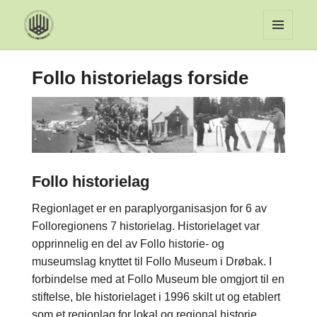
MENY
OG
Follo historielags forside
WIDGET
Follo historielag
Regionlaget er en paraplyorganisasjon for 6 av
Folloregionens 7 historielag. Historielaget var
opprinnelig en del av Follo historie- og
museumslag knyttet til Follo Museum i Drøbak. I
forbindelse med at Follo Museum ble omgjort til en
stiftelse, ble historielaget i 1996 skilt ut og etablert
som et regionlag for lokal og regional historie.