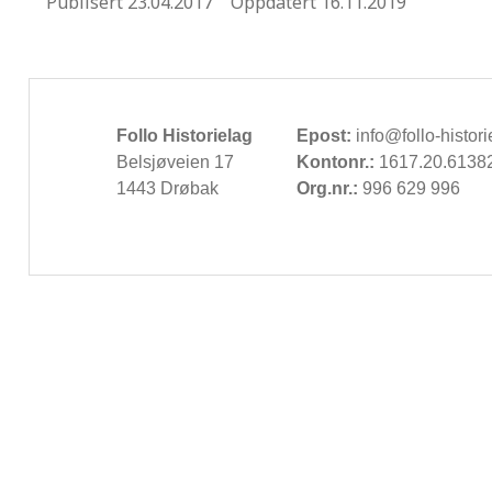
Publisert
23.04.2017
Oppdatert
16.11.2019
Follo Historielag
Epost:
info@follo-histori
Belsjøveien 17
Kontonr.:
1617.20.6138
1443 Drøbak
Org.nr.:
996 629 996