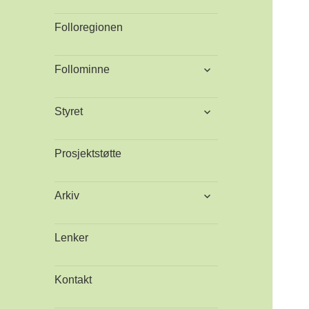
Folloregionen
utvid
Follominne
undermeny
utvid
Styret
undermeny
Prosjektstøtte
utvid
Arkiv
undermeny
Lenker
Kontakt