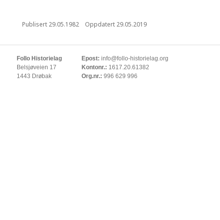
Publisert
29.05.1982
Oppdatert
29.05.2019
Follo Historielag
Epost:
info@follo-historielag.org
Belsjøveien 17
Kontonr.:
1617.20.61382
1443 Drøbak
Org.nr.:
996 629 996