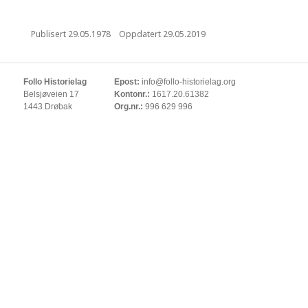
Publisert
29.05.1978
Oppdatert
29.05.2019
Follo Historielag
Epost:
info@follo-historielag.org
Belsjøveien 17
Kontonr.:
1617.20.61382
1443 Drøbak
Org.nr.:
996 629 996