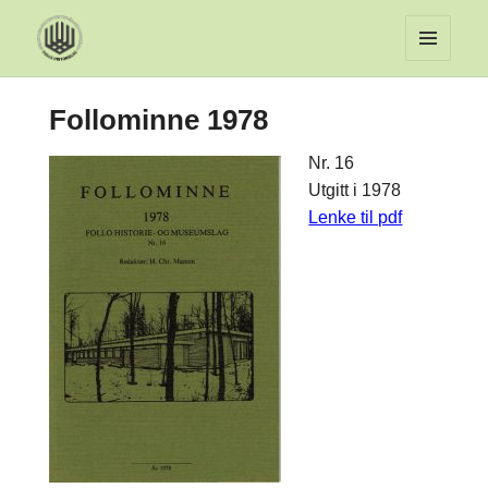
MENY
OG
Follominne 1978
WIDGET
Nr. 16
Utgitt i 1978
Lenke til pdf