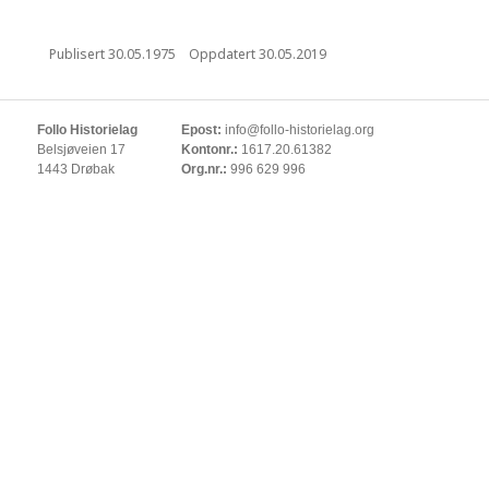
Publisert
30.05.1975
Oppdatert
30.05.2019
Follo Historielag
Epost:
info@follo-historielag.org
Belsjøveien 17
Kontonr.:
1617.20.61382
1443 Drøbak
Org.nr.:
996 629 996