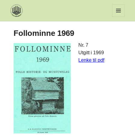
MENY
OG
Follominne 1969
WIDGET
Nr. 7
Utgitt i 1969
Lenke til pdf