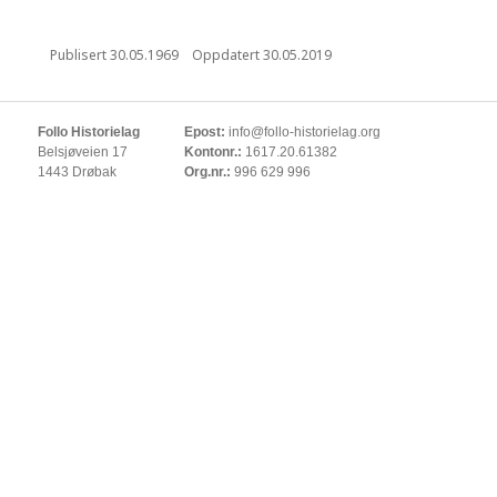
Publisert
30.05.1969
Oppdatert
30.05.2019
Follo Historielag
Epost:
info@follo-historielag.org
Belsjøveien 17
Kontonr.:
1617.20.61382
1443 Drøbak
Org.nr.:
996 629 996