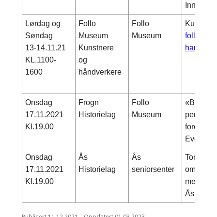
Innbudte
Lørdag og
Follo
Follo
Kunst o
Søndag
Museum
Museum
follomus
13-14.11.21
Kunstnere
handverk
KL.1100-
og
1600
håndverkere
Onsdag
Frogn
Follo
«Byorigin
17.11.2021
Historielag
Museum
personlig
Kl.19.00
foredrag
Even Sa
Onsdag
Ås
Ås
Torgeir 
17.11.2021
Historielag
seniorsenter
om hans 
Kl.19.00
mellom t
Ås under
Publisert
11.12.2021
Oppdatert
01.03.2023