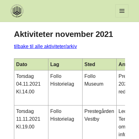
MENY
OG
Aktiviteter november 2021
WIDGET
tilbake til alle aktiviteter/arkiv
Dato
Lag
Sted
Arrange
Torsdag
Follo
Follo
Presenta
04.11.2021
Historielag
Museum
2021 med
Kl.14.00
redaksjon
Torsdag
Follo
Prestegården
Ledermøte
11.11.2021
Historielag
Vestby
Tema: inn
Kl.19.00
om hvord
informasj