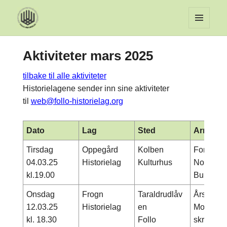
MENY
OG
Aktiviteter mars 2025
WIDGET
tilbake til alle aktiviteter
Historielagene sender inn sine aktiviteter
til
web@follo-historielag.org
Dato
Lag
Sted
Arrange
Tirsdag
Oppegård
Kolben
Foredrag 
04.03.25
Historielag
Kulturhus
Nordenge
kl.19.00
Bunnefjo
Onsdag
Frogn
Taraldrudlåv
Årsmøte :
12.03.25
Historielag
en
Morten S
kl. 18.30
Follo
skrevet 