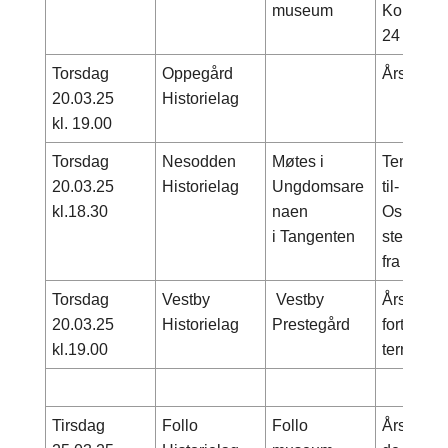
museum
Kommand
24
Torsdag
Oppegård
Årsmøte
20.03.25
Historielag
kl. 19.00
Torsdag
Nesodden
Møtes i
Tema: «F
20.03.25
Historielag
Ungdomsare
til- livet 
kl.18.30
naen
Oslofjord
i Tangenten
steinalde
fra Granh
Torsdag
Vestby
Vestby
Årsmøte- 
20.03.25
Historielag
Prestegård
forteller 
kl.19.00
terrenget
Tirsdag
Follo
Follo
Årsmøte 