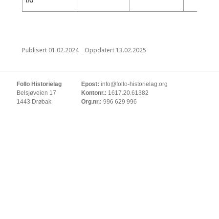
Publisert
01.02.2024
Oppdatert
13.02.2025
Follo Historielag
Epost:
info@follo-historielag.org
Belsjøveien 17
Kontonr.:
1617.20.61382
1443 Drøbak
Org.nr.:
996 629 996