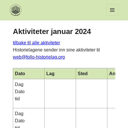
MENY
OG
Aktiviteter januar 2024
WIDGET
tilbake til alle aktiviteter
Historielagene sender inn sine aktiviteter til
web@follo-historielag.org
Dato
Lag
Sted
Arrange
Dag
Dato
tid
Dag
Dato
tid