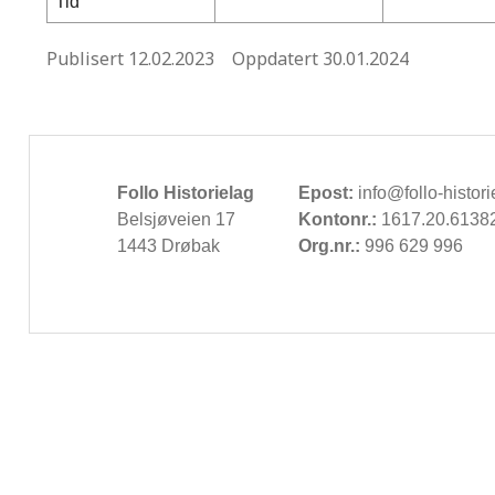
Tid
Publisert
12.02.2023
Oppdatert
30.01.2024
Follo Historielag
Epost:
info@follo-histori
Belsjøveien 17
Kontonr.:
1617.20.6138
1443 Drøbak
Org.nr.:
996 629 996