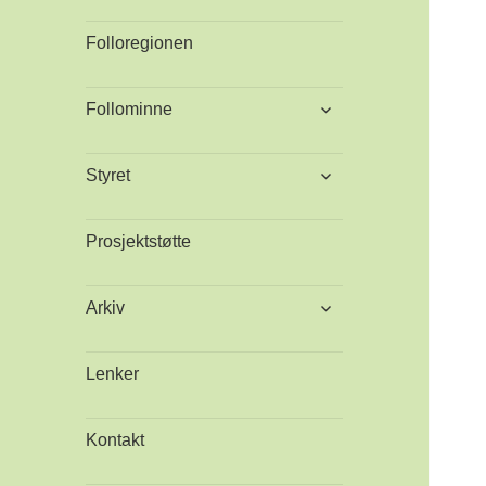
Folloregionen
utvid
Follominne
undermeny
utvid
Styret
undermeny
Prosjektstøtte
utvid
Arkiv
undermeny
Lenker
Kontakt