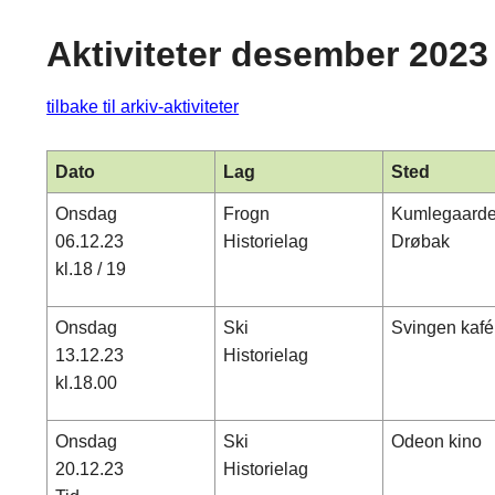
Aktiviteter desember 2023
tilbake til arkiv-aktiviteter
Dato
Lag
Sted
Onsdag
Frogn
Kumlegaard
06.12.23
Historielag
Drøbak
kl.18 / 19
Onsdag
Ski
Svingen kafé
13.12.23
Historielag
kl.18.00
Onsdag
Ski
Odeon kino
20.12.23
Historielag