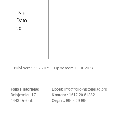
Dag
Dato
tid
Publisert
12.12.2021
Oppdatert
30.01.2024
Follo Historielag
Epost:
info@follo-historielag.org
Belsjøveien 17
Kontonr.:
1617.20.61382
1443 Drøbak
Org.nr.:
996 629 996