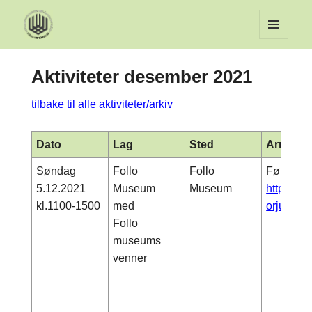
MENY
OG
Aktiviteter desember 2021
WIDGET
tilbake til alle aktiviteter/arkiv
Dato
Lag
Sted
Arrange
Søndag
Follo
Follo
Førjulsd
5.12.2021
Museum
Museum
https://m
kl.1100-1500
med
orjulsda
Follo
museums
venner