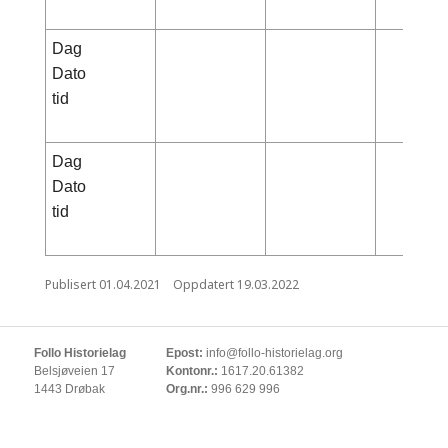
Dag
Dato
tid
Dag
Dato
tid
Publisert
01.04.2021
Oppdatert
19.03.2022
Follo Historielag
Epost:
info@follo-historielag.org
Belsjøveien 17
Kontonr.:
1617.20.61382
1443 Drøbak
Org.nr.:
996 629 996