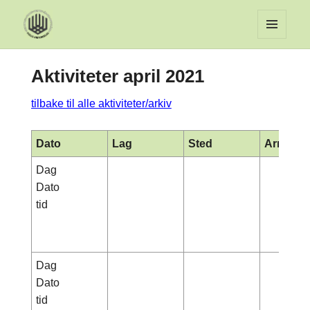
MENY
OG
Aktiviteter april 2021
WIDGET
tilbake til alle aktiviteter/arkiv
Dato
Lag
Sted
Arrange
Dag
Dato
tid
Dag
Dato
tid